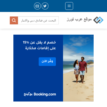
Ski
t
conten