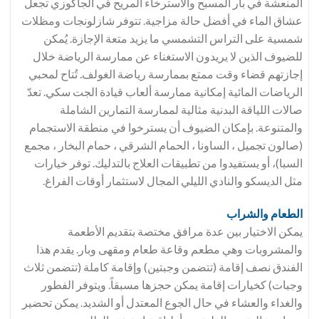
المنعشة في بار المسبح والاسترخاء المريح في الجاكوزي تجعل
عشاق الماء في أفضل حالة مزاجية. تتوفر شازلونجات ومظلات
شمسية على التراس التشمسي ما يزيد متعة الإجازة. يُمكن
للضيوف الذين لا يريدون الاستغناء عن ممارسة الرياضة خلال
إجازتهم قضاء وقت ممتع بممارسة رياضة الغولف. تُتاح لمحبي
الرياضات المائية إمكانية ممارسة ألعاب قيادة الجت سكي. تعدّ
صالات اللياقة البدنية مثالية لممارسة التمارين الشاملة
والمتنوعة. بإمكان الضيوف أن يسترخوا في منطقة الاستجمام
(صالون تجميل ، الساونا ، الحمام الشرقي ، حمام البخار ، مجمع
السبا)، أو يستفيدوا من تطبيقات العلاج بالتدليك. توفر خيارات
مثل الديسكو والنادي الليلي المجال لاستثمار أوقات الفراغ.
الطعام والشراب
يمكن الاختيار بين عدة مرافق مختصة بتقديم الأطعمة
والمشروبات وهي مطعم وقاعة طعام ومقهى وبار. يقدم هذا
الفندق نصف إقامة (تتضمن وجبتين) وإقامة كاملة (تتضمن ثلاث
وجبات) كخيارات إقامة يمكن حجزها مسبقاً. ويتوفر الفطور
والغداء والعشاء في حال الجوع المعتدل أو الشديد. يمكن تحضير