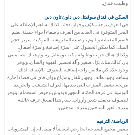
وطبيب فندق.
السكن في فندق
سوفيتل دبي داون تاون دبي
في الغرف يوجد مكيّف وجهاز تدفئة. كذلك تساهم الإطلالة على
البحر المتوفرة في العديد من الغرف بإضفاء أجواء جميلة. يضم
قسم المعيشة والنوم بأرضيته المفروشة بالموكيت سرير حجم
الملك. كما يمكن الحصول على أسرّة إضافية وأسرّة أطفال.
وكذلك هناك خزينة وطاولة مكتب ومقابل رسوم هناك أيضاً ميني
بار. كذلك هناك برّاد صغير وآلة تحضير القهوة والشاي. ويوفر
وجود عدّة كي ملابس راحة إضافية للضيوف. بالإضافة لذلك
يساهم وجود هاتف وجهاز تلفاز ومذياع وواي فاي في قضاء إجازة
مريحة. تشمل الميزات التي تقدمها الغرف الشبشب والجريدة
اليومية. في غرفة الحمّام المجهزة بدوش وحوض استحمام، يتوفر
للضيوف مجفف شعر وأرواب. يقدم هذا الفندق غرف عائلية
وغرف لغير المدخنين وغرف مدخنين.
الرياضة/ الترفيه
يضمن مجمع السباحة الخارجي انتعاشاً لا مثيل له. إن المشروبات