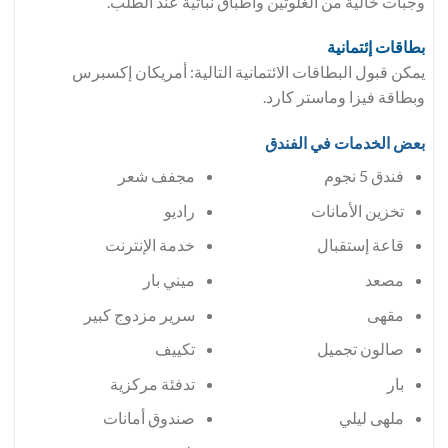
وجبات خالية من الغلوتين وأطباق نباتية عند الطلب.
بطاقات إئتمانية
يمكن قبول البطاقات الائتمانية التالية: أمريكان إكسبرس
وبطاقة فيزا وماستر كارد.
بعض الخدمات في الفندق
فندق 5 نجوم
مجفف شعر
تخزين الأمانات
راديو
قاعة إستقبال
خدمة الإنترنت
مصعد
ميني بار
مقهى
سرير مزدوج كبير
صالون تجميل
تكييف
بار
تدفئة مركزية
ملهى ليلي
صندوق أمانات