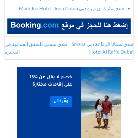
فندق مارك إن ديرة دبي Mark Inn Hotel Deira Dubai
فندق سمانا الرفاعة دبي Smana
فندق سيجي للشقق الفندقية في
Hotel Al Raffa Dubai
الفجيرة