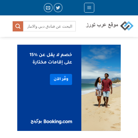
Ski
t
conten