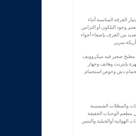
ر الغرفة المناسبة أثناء
بر وجود البلكون أو التراس
لعديد من الغرف بإضفاء أجواء
ريكة سرير.
ة مطبخ صغير فيه ميكروويف
زة بإنترنت وهاتف وجهاز
 الحمام دش وحوض استحمام
نجات والمظلات الشمسية
ي مطعم الوجبات الخفيفة
 الهوائية أوالجبلية والتنس