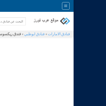
Skip
to
content
فنادق الامارات
»
فنادق ابوظبي
»
فندق ريكسوس ج