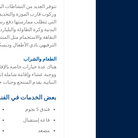
تتوفر العديد من النشاطات ال
وركوب قارب الموزة والتجديف ب
التي تتطلب ممارستها دفع رسو
البدنية وكرة الطاولة والبليا
النقاهة والاستجمام مثل المنت
الترفيهي نادي الأطفال وديسك
الطعام والشراب
هناك عدة خيارات خاصة بالإقا
ووجبة عشاء وإقامة شاملة (تت
النباتية. يقدم المنتجع وجبات
بعض الخدمات في الفن
فندق 5 نجوم
قاعة إستقبال
مصعد