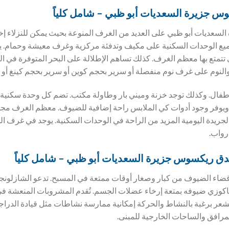
س جزيرة السعديات أبو ظبي – شامل كلياً
عديات أبو ظبي على العديد من الغرف المنوعة بحيث يمكن للنزلاء إختيا
جميع الوحدات السكنية على مكيف وتدفئة مركزية وغرف معيشة وحمام. يعت
 تتمتع بها معظم الغرف. كذلك تساهم الإطلالة على البحر المتوفرة في ا
لنوم على غرف نوم منفصلة أو سرير بحجم كوين أو سرير بحجم كينغ أو أ
أطفال. وكذلك توجد خزنة وميني بار وطاولة مكتب. تضم كل وحدة سكني
 ويوفر وجود أدوات كي الملابس راحة إضافية للضيوف. معظم الغرف مجه
لجريدة اليومية المزيد من الراحة في الوحدات السكنية. يوجد في غرف
رواب.
ندق
ريكسوس جزيرة السعديات أبو ظبي – شامل كلياً
 قضاء الضيوف من كبار وصغار أوقات ممتعة في المسبح. تدعو الشازلو
جاكوزي ضيوفه بمتعة إرخاء عضلات الجسم. تُقدم المشروبات المنعشة ف
شعر برغبة بالنشاط والحركة إمكانية ممارسة نشاطات مثل قيادة الدراجات
مرافق والساحات الخارجية للمبنى.