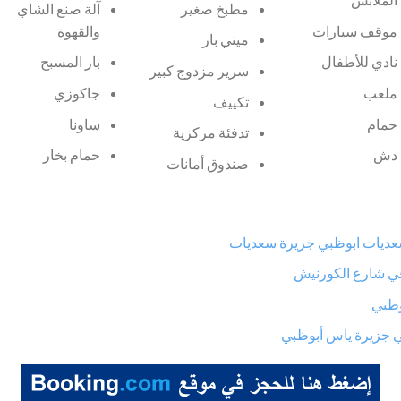
مطبخ صغير
آلة صنع الشاي
موقف سيارات
والقهوة
ميني بار
نادي للأطفال
بار المسبح
سرير مزدوج كبير
ملعب
جاكوزي
تكييف
حمام
ساونا
تدفئة مركزية
دش
حمام بخار
صندوق أمانات
لسعديات ابوظبي جزيرة سعديات
في شارع الكورنيش
وظبي
بي جزيرة ياس أبوظبي