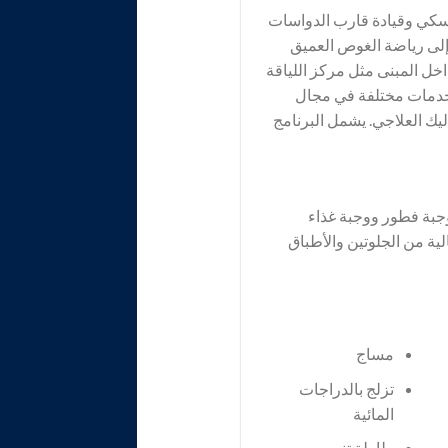
ت سكي وقيادة قارب الدواسات
 إلى رياضة الغوص العميق
خل المبنى مثل مركز اللياقة
ع خدمات مختلفة في مجال
ليك العلاجي. يشمل البرنامج
وجبة فطور ووجبة غذاء
ية من الجلوتين والأطباق
مساج
تزلج بالدراجات
المائية
طاولة تنس