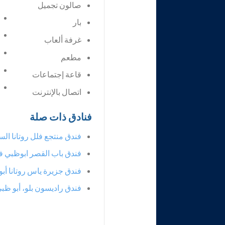
صالون تجميل
بار
غرفة ألعاب
مطعم
قاعة إجتماعات
اتصال بالإنترنت
فنادق ذات صلة
فندق منتجع فلل روتانا ا
فندق باب القصر ابوظبي 
فندق جزيرة ياس روتانا أب
فندق راديسون بلو، أبو ظ