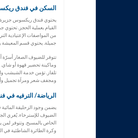
السكن في فندق
ريكسو
يحتوي فندق ريكسوس جزيرة الس
القيام بعملية الحجز. تحتوي 
من المواصفات الإعتيادية التي
جميلة. يحتوي قسم المعيشة وا
تتوفر للضيوف الصغار أسرّة 
وماكينة تحضير قهوة أو شاي.
تلفاز. تؤمن خدمة الشبشب وا
ومجفف شعر ومرآة تجميل وأ
الرياضة/ الترفيه في ف
يضمن وجود الزحليقة المائية
الضيوف للإسترخاء. يُغري ال
الخاص بالمسبح. وتتوفر لمن ي
وكرة الطائرة الشاطئية في ال