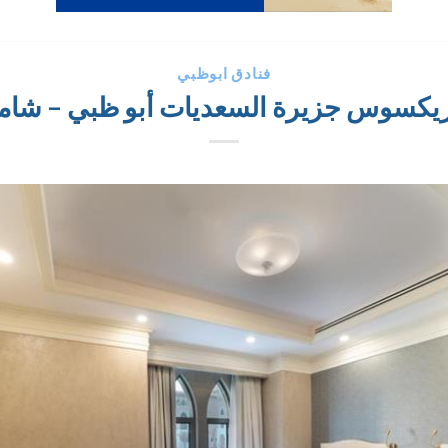
فنادق ابوظبي
يكسوس جزيرة السعديات أبو ظبي – شامل 