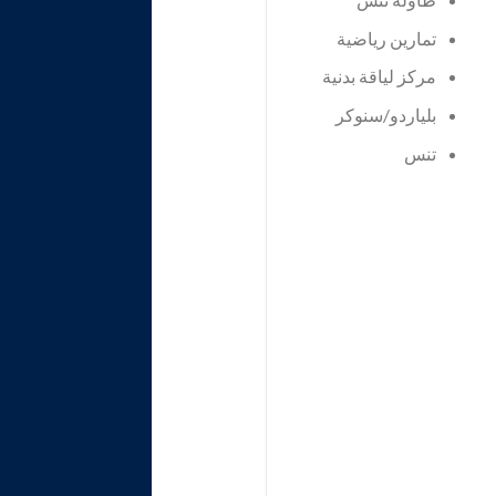
تمارين رياضية
مركز لياقة بدنية
بلياردو/سنوكر
تنس