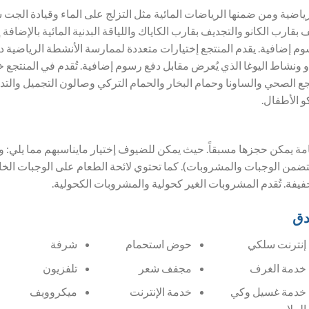
رياضية ومن ضمنها الرياضات المائية مثل التزلج على الماء وقيادة الج
قارب الكانو والتجديف بقارب الكاياك واللياقة البدنية المائية بالإضافة
م إضافية. يقدم المنتجع إختيارات متعددة لممارسة الأنشطة الرياضية دا
ردو ونشاط اليوغا الذي يُعرض مقابل دفع رسوم إضافية. تُقدم في المنتج
جع الصحي والساونا وحمام البخار والحمام التركي وصالون التجميل والتد
و الأطفال.
مة يمكن حجزها مسبقاً. حيث يمكن للضيوف إختيار مايناسبهم مما يلي: 
ضمن الوجبات والمشروبات). كما تحتوي لائحة الطعام على الوجبات الخال
 خفيفة. تُقدم المشروبات الغير كحولية والمشروبات الكحولية.
دق
إنترنت سلكي
حوض استحمام
شرفة
خدمة الغرف
مجفف شعر
تلفزيون
خدمة غسيل وكي
خدمة الإنترنت
ميكروويف
الملابس