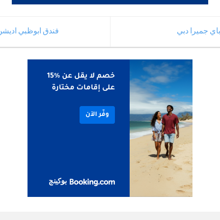
ي جميرا دبي
فندق ابوظبي اديشن 5 نجوم في مرسى البط