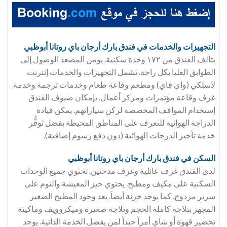
التجهيزات والخدمات في فندق
بارك أرجان باي روتانا أبوظبي
يتألف الفندق من ١٧٢ وحدة سكنية. يؤمن المصعد الوصول إلى
الطوابق العليا بكل راحة. تشمل التجهيزات والخدمات إنترنت
لاسلكي (واي فاي) ومطعم وقاعة طعام وخدمات ترجمة وخدمة
غرف وقاعة مؤتمرات ومركز أعمال. بإمكان ضيوف الفندق
إستخدام المواقف المخصصة لركن سياراتهم. يمكن قيادة
الدراجة الهوائية للتعرف على المناطق المحيطة بفضل تَوفُّر
خدمة تأجير الدرجات الهوائية (دون دفع رسوم إضافية).
السكن في فندق
بارك أرجان باي روتانا أبوظبي
لدى الفندق غرف عائلية وغرف مدخنين. تحتوي جميع الوحدات
السكنية على مكيف ومطبخ. يحتوي حيز المعيشة والنوم على
سرير مزدوج. كما يوجد خزنة أيضاَ. يعد وجود المطبخ الصغير
المجهز بثلاجة كاملة الحجم وثلاجة صغيرة وميكروويف وماكينة
تحضير قهوة أو شاي أمراً جيداً لمن يفضل الخدمة الذاتية. يوجد