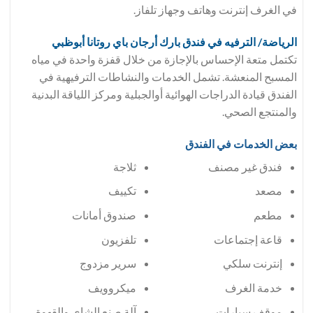
في الغرف إنترنت وهاتف وجهاز تلفاز.
الرياضة/ الترفيه في فندق
بارك أرجان باي روتانا أبوظبي
تكتمل متعة الإحساس بالإجازة من خلال قفزة واحدة في مياه
المسبح المنعشة. تشمل الخدمات والنشاطات الترفيهية في
الفندق قيادة الدراجات الهوائية أوالجبلية ومركز اللياقة البدنية
والمنتجع الصحي.
بعض الخدمات في الفندق
فندق غير مصنف
ثلاجة
مصعد
تكييف
مطعم
صندوق أمانات
قاعة إجتماعات
تلفزيون
إنترنت سلكي
سرير مزدوج
خدمة الغرف
ميكروويف
موقف سيارات
آلة صنع الشاي والقهوة