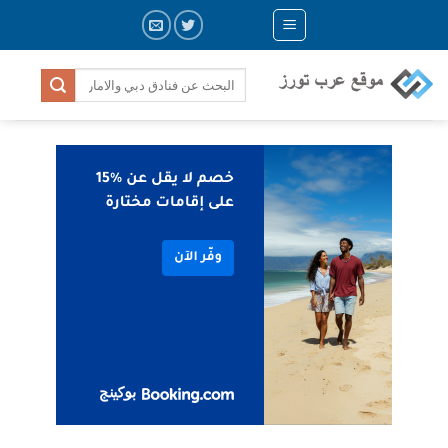
Ski
t
conten