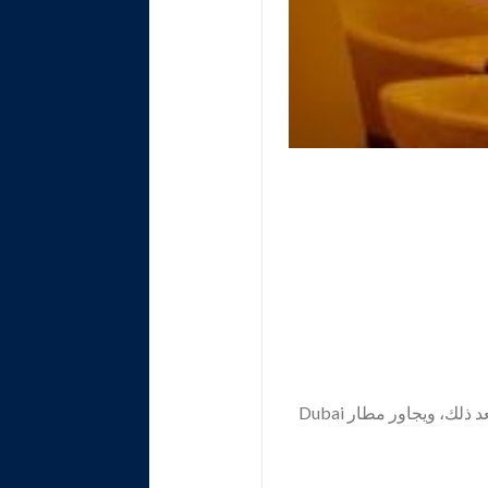
يقع فندق الشقق على بعد حوالي دقائق بالسيارة من المعالم السياحية المحببة، أما المركز دبي فيأتي بعد ذلك، ويجاور مطار Dubai