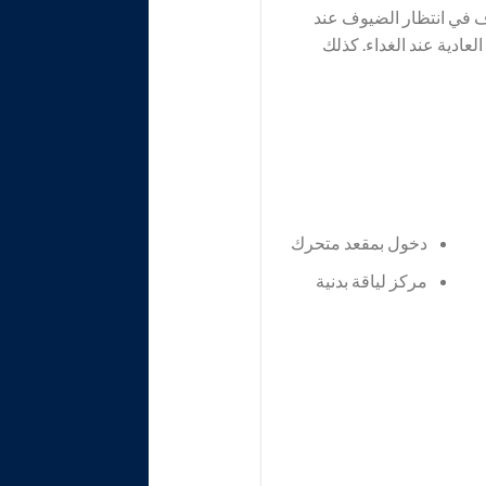
اف في انتظار الضيوف عند
لعادية عند الغداء. كذلك
دخول بمقعد متحرك
مركز لياقة بدنية