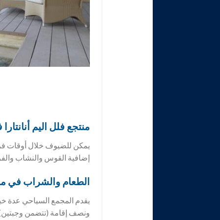
منتجع فلل اليم أنانتار
يمكن للضيوف خلال أوقات فراغ
إضافية القوس والنشاب والفر
الطعام والشراب في منت
يقدم المجمع السياحي عدة خيا
ونصف إقامة (تتضمن وجبتين) 