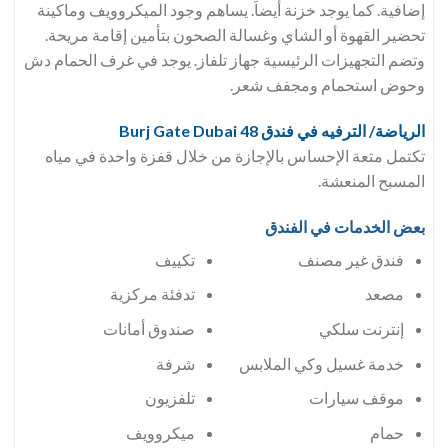
إضافية. كما يوجد خزنة أيضاَ. يساهم وجود الميكروويف وماكينة
تحضير القهوة أو الشاي وغسالة الصحون بتأمين إقامة مريحة.
وتضم التجهيزات الرئيسية جهاز تلفاز. يوجد في غرف الحمام دش
وحوض استحمام ومجفف شعر.
الرياضة/ الترفيه في فندق 48 Burj Gate Dubai
تكتمل متعة الإحساس بالإجازة من خلال قفزة واحدة في مياه
المسبح المنعشة.
بعض الخدمات في الفندق
فندق غير مصنف
تكييف
مصعد
تدفئة مركزية
إنترنت سلكي
صندوق أمانات
خدمة غسيل وكي الملابس
شرفة
موقف سيارات
تلفزيون
حمام
ميكروويف