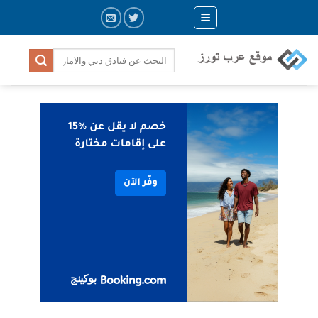
Ski
t
conten